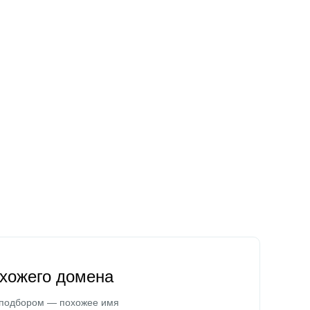
охожего домена
 подбором — похожее имя