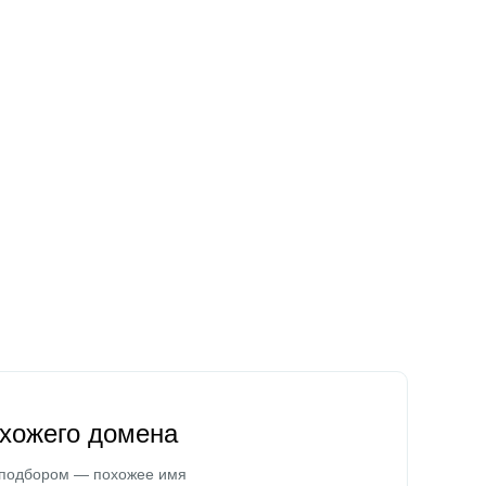
охожего домена
 подбором — похожее имя