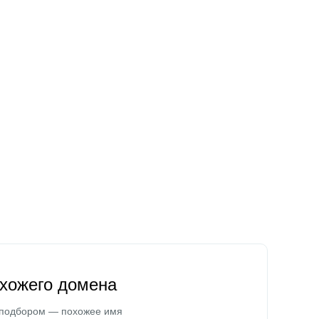
охожего домена
 подбором — похожее имя