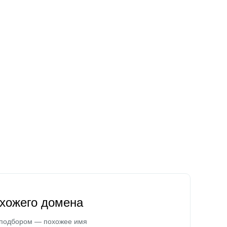
охожего домена
 подбором — похожее имя