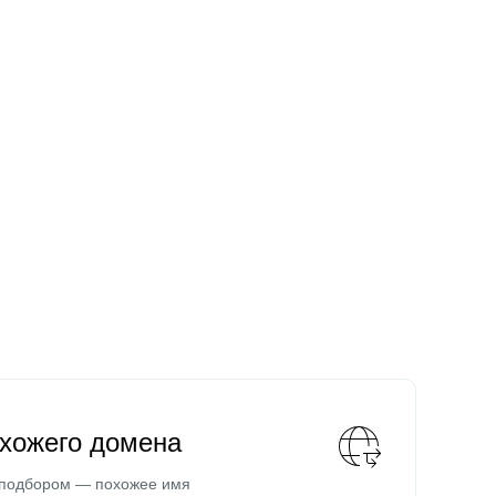
охожего домена
 подбором — похожее имя