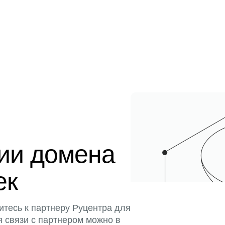
ции домена
ек
итесь к партнеру Руцентра для
я связи с партнером можно в