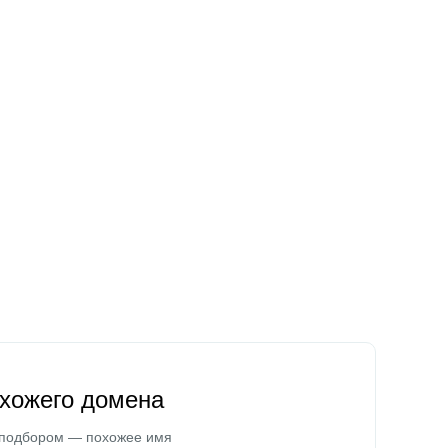
охожего домена
 подбором — похожее имя