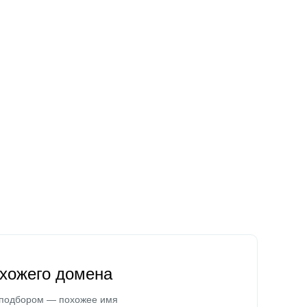
охожего домена
 подбором — похожее имя