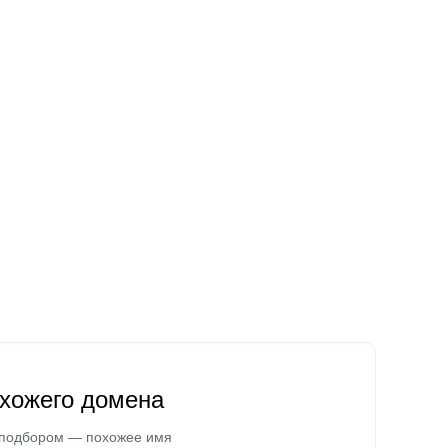
охожего домена
 подбором — похожее имя