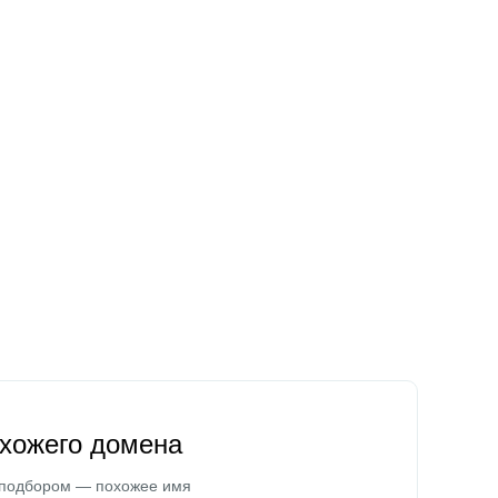
охожего домена
 подбором — похожее имя