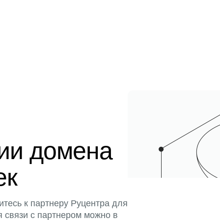
ции домена
ек
итесь к партнеру Руцентра для
я связи с партнером можно в