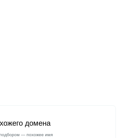
охожего домена
 подбором — похожее имя