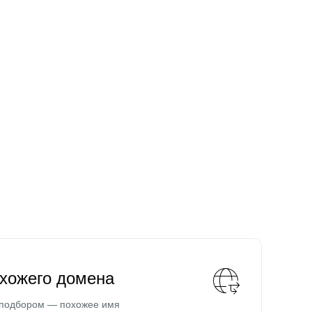
охожего домена
 подбором — похожее имя