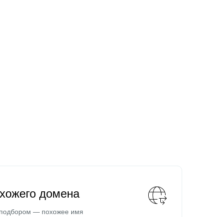
охожего домена
 подбором — похожее имя