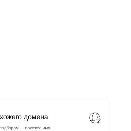
охожего домена
 подбором — похожее имя