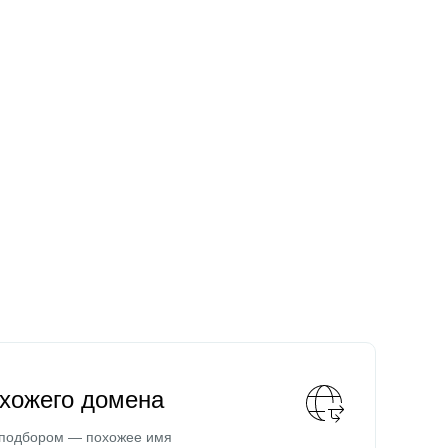
охожего домена
 подбором — похожее имя