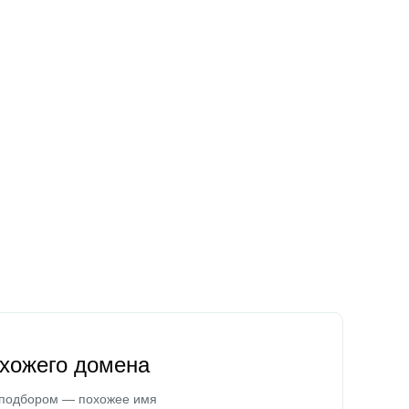
охожего домена
 подбором — похожее имя