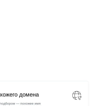
охожего домена
 подбором — похожее имя