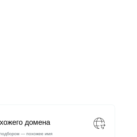
охожего домена
 подбором — похожее имя