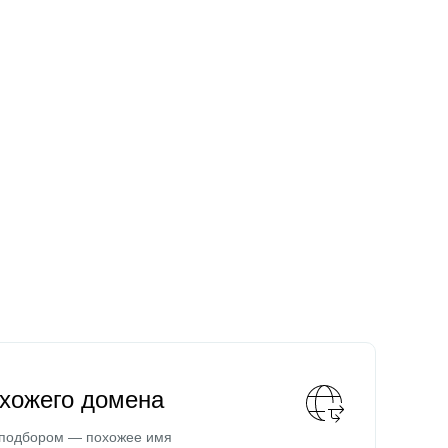
охожего домена
 подбором — похожее имя