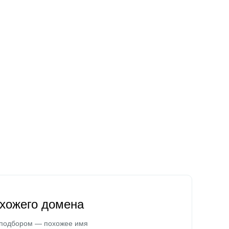
охожего домена
 подбором — похожее имя