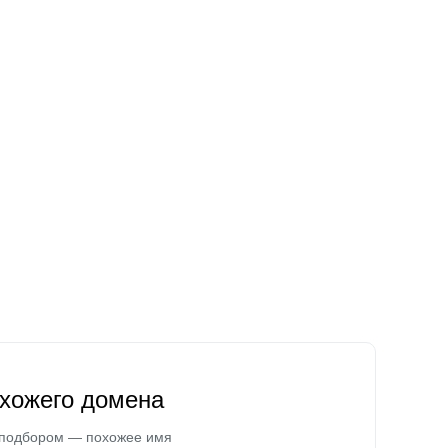
охожего домена
 подбором — похожее имя