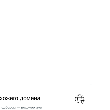
охожего домена
 подбором — похожее имя