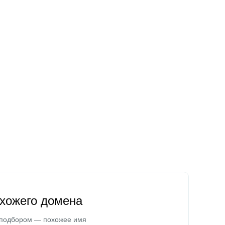
охожего домена
 подбором — похожее имя