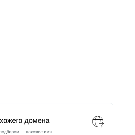
охожего домена
 подбором — похожее имя