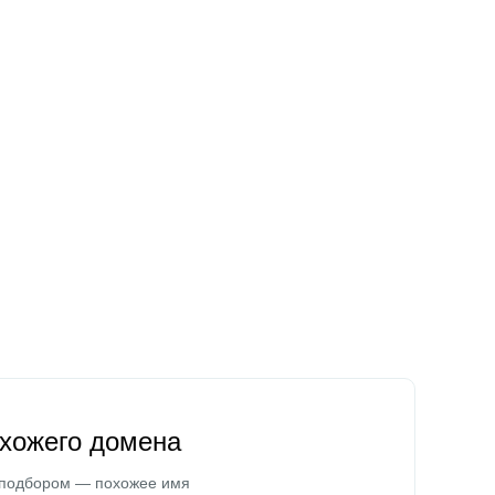
охожего домена
 подбором — похожее имя