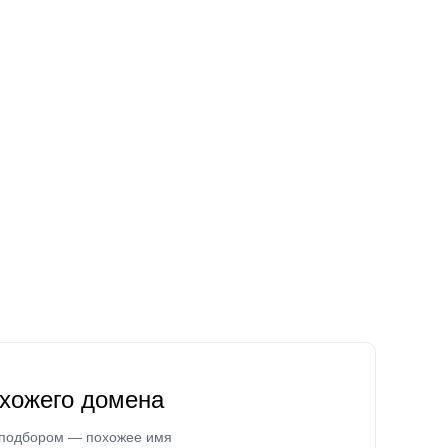
охожего домена
 подбором — похожее имя