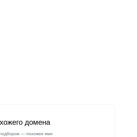
охожего домена
 подбором — похожее имя