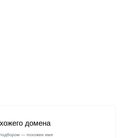
охожего домена
 подбором — похожее имя