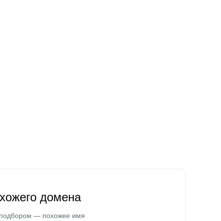
охожего домена
 подбором — похожее имя