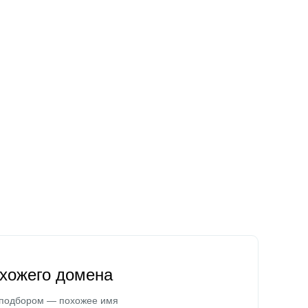
охожего домена
 подбором — похожее имя