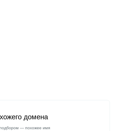
охожего домена
 подбором — похожее имя