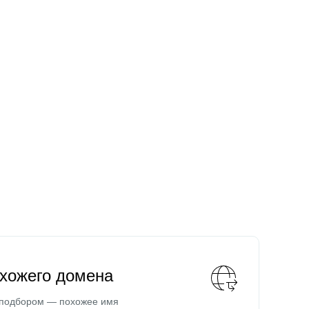
охожего домена
 подбором — похожее имя