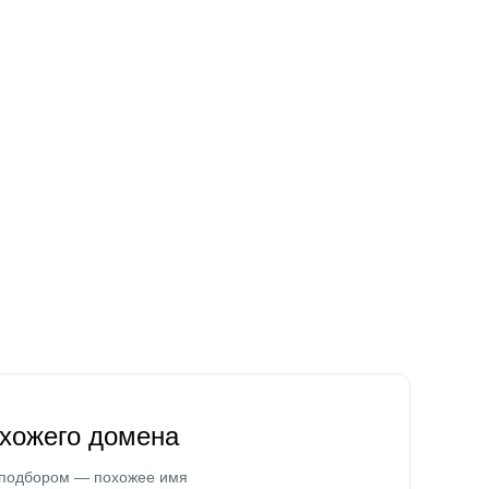
охожего домена
 подбором — похожее имя