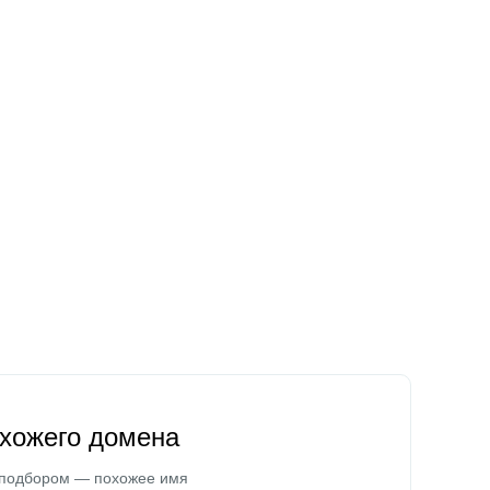
охожего домена
 подбором — похожее имя