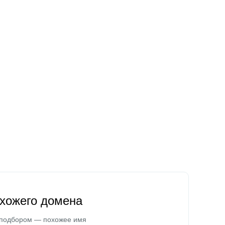
охожего домена
 подбором — похожее имя