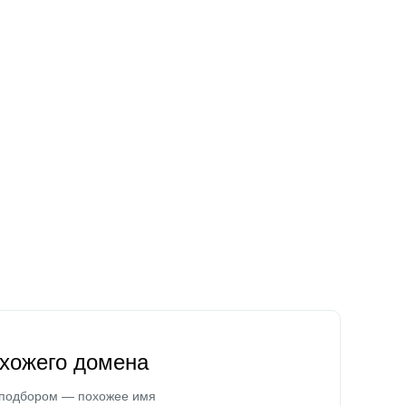
охожего домена
 подбором — похожее имя