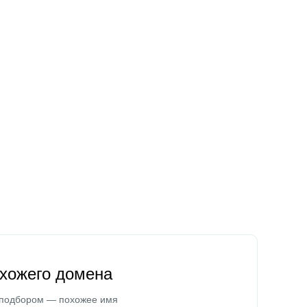
охожего домена
 подбором — похожее имя