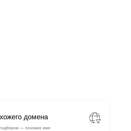
охожего домена
 подбором — похожее имя