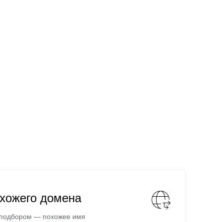
охожего домена
 подбором — похожее имя