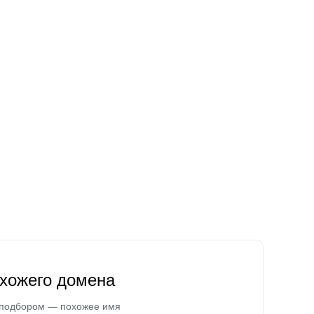
охожего домена
 подбором — похожее имя