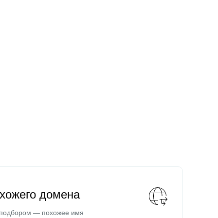
охожего домена
 подбором — похожее имя