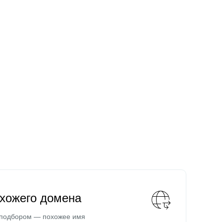
охожего домена
 подбором — похожее имя