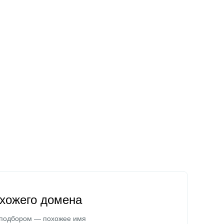
охожего домена
 подбором — похожее имя