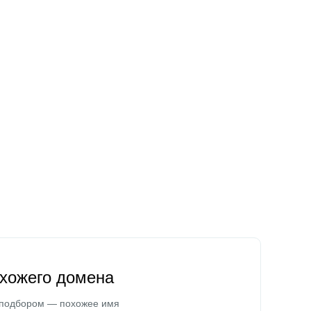
охожего домена
 подбором — похожее имя