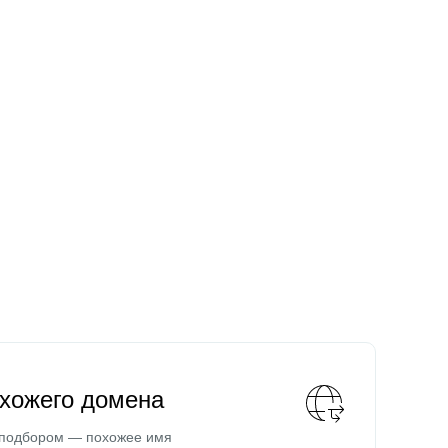
охожего домена
 подбором — похожее имя