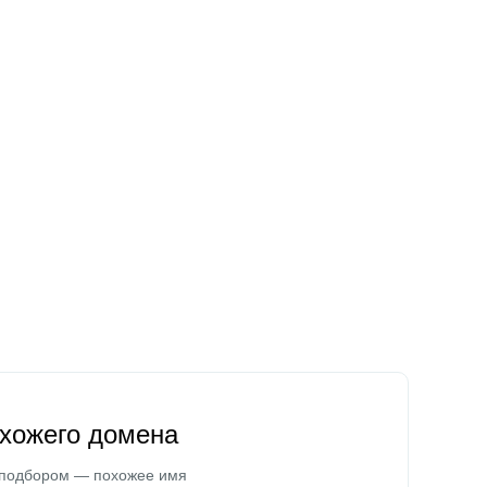
охожего домена
 подбором — похожее имя