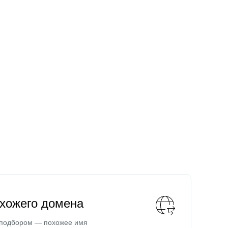
охожего домена
 подбором — похожее имя