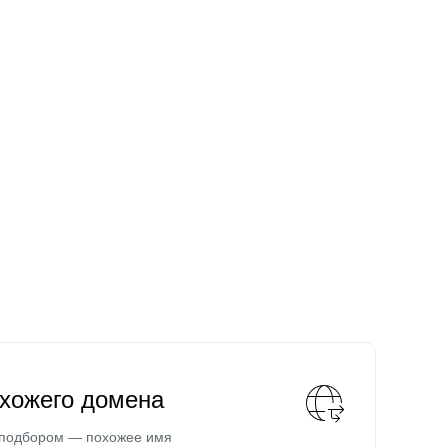
охожего домена
 подбором — похожее имя