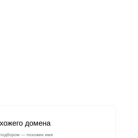
охожего домена
 подбором — похожее имя