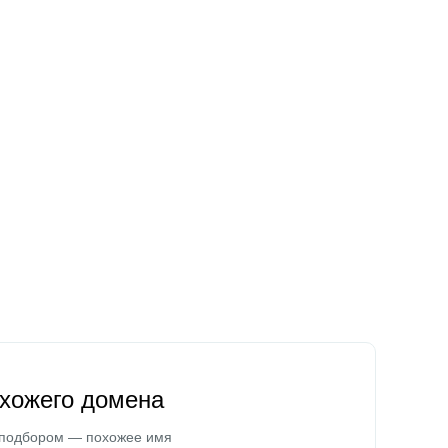
охожего домена
 подбором — похожее имя