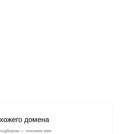
охожего домена
 подбором — похожее имя